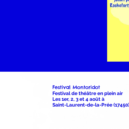
Festival Montoridot
Festival de théâtre en plein air
Les 1er, 2, 3 et 4 août à
Saint-Laurent-de-la-Prée
(17450